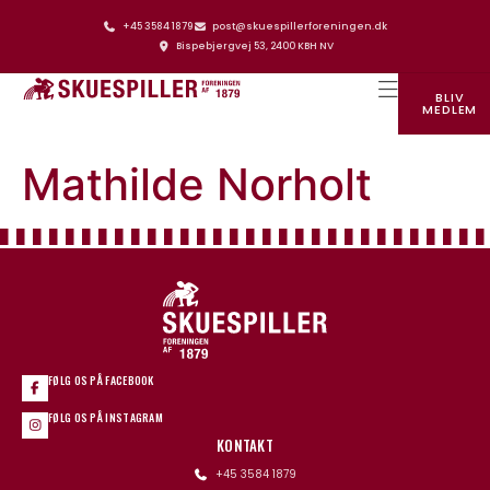
+45 3584 1879
post@skuespillerforeningen.dk
Bispebjergvej 53, 2400 KBH NV
BLIV
MEDLEM
SKUESPILLERFORENINGENS HUS
Mathilde Norholt
FØLG OS PÅ FACEBOOK
FØLG OS PÅ INSTAGRAM
KONTAKT
+45 3584 1879