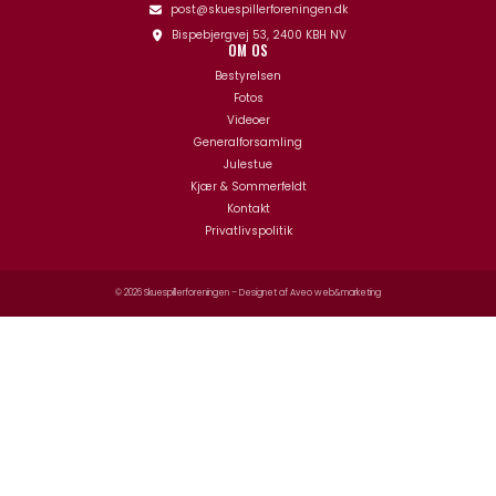
post@skuespillerforeningen.dk
Bispebjergvej 53, 2400 KBH NV
OM OS
Bestyrelsen
Fotos
Videoer
Generalforsamling
Julestue
Kjær & Sommerfeldt
Kontakt
Privatlivspolitik
© 2026 Skuespillerforeningen – Designet af
Aveo web&marketing