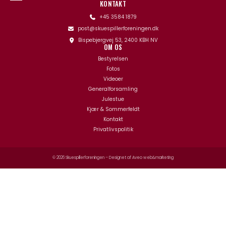
KONTAKT
+45 3584 1879
post@skuespillerforeningen.dk
Bispebjergvej 53, 2400 KBH NV
OM OS
Bestyrelsen
Fotos
Videoer
Generalforsamling
Julestue
Kjær & Sommerfeldt
Kontakt
Privatlivspolitik
© 2026 Skuespillerforeningen – Designet af
Aveo web&marketing