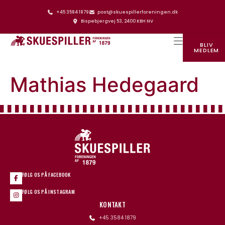
+45 3584 1879
post@skuespillerforeningen.dk
Bispebjergvej 53, 2400 KBH NV
BLIV
MEDLEM
SKUESPILLERFORENINGENS HUS
Mathias Hedegaard
FØLG OS PÅ FACEBOOK
FØLG OS PÅ INSTAGRAM
KONTAKT
+45 3584 1879