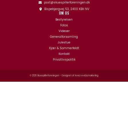
post@skuespillerforeningen.dk
Bispebjergvej 53, 2400 KBH NV
OM OS
Bestyrelsen
Fotos
Videoer
Generalforsamling
Julestue
Kjær & Sommerfeldt
Kontakt
Privatlivspolitik
© 2026 Skuespillerforeningen – Designet af
Aveo web&marketing