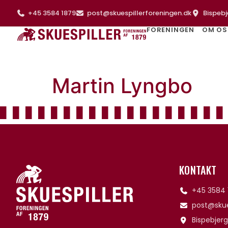
+45 3584 1879
post@skuespillerforeningen.dk
Bispebj
FORENINGEN
OM OS
Martin Lyngbo
KONTAKT
+45 3584 
post@skue
Bispebjerg