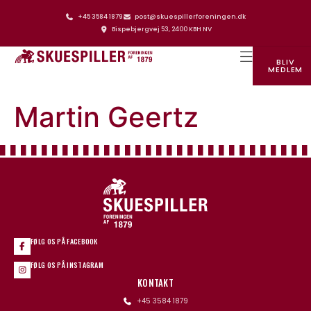
+45 3584 1879
post@skuespillerforeningen.dk
Bispebjergvej 53, 2400 KBH NV
BLIV
MEDLEM
SKUESPILLERFORENINGENS HUS
Martin Geertz
FØLG OS PÅ FACEBOOK
FØLG OS PÅ INSTAGRAM
KONTAKT
+45 3584 1879