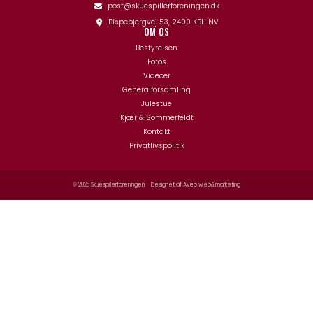
post@skuespillerforeningen.dk
Bispebjergvej 53, 2400 KBH NV
OM OS
Bestyrelsen
Fotos
Videoer
Generalforsamling
Julestue
Kjær & Sommerfeldt
Kontakt
Privatlivspolitik
© 2026 Skuespillerforeningen – Designet af
Aveo web&marketing