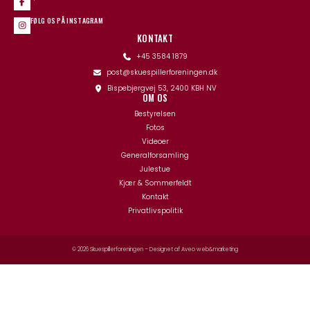
FØLG OS PÅ INSTAGRAM
KONTAKT
+45 3584 1879
post@skuespillerforeningen.dk
Bispebjergvej 53, 2400 KBH NV
OM OS
Bestyrelsen
Fotos
Videoer
Generalforsamling
Julestue
Kjær & Sommerfeldt
Kontakt
Privatlivspolitik
© 2026 Skuespillerforeningen – Designet af
Aveo web&marketing