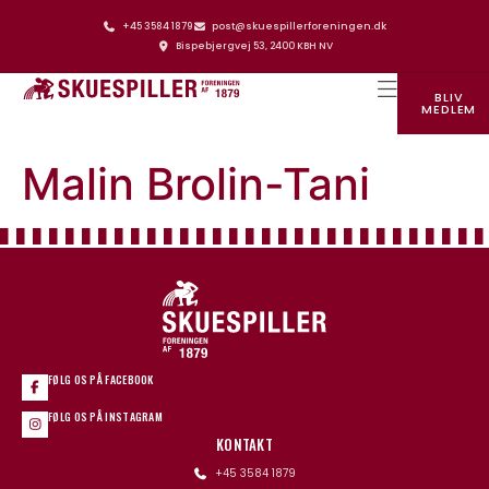
+45 3584 1879
post@skuespillerforeningen.dk
Bispebjergvej 53, 2400 KBH NV
BLIV
MEDLEM
SKUESPILLERFORENINGENS HUS
Malin Brolin-Tani
FØLG OS PÅ FACEBOOK
FØLG OS PÅ INSTAGRAM
KONTAKT
+45 3584 1879