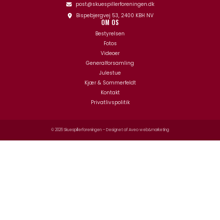
post@skuespillerforeningen.dk
Bispebjergvej 53, 2400 KBH NV
OM OS
Bestyrelsen
Fotos
Videoer
Generalforsamling
Julestue
Kjær & Sommerfeldt
Kontakt
Privatlivspolitik
© 2026 Skuespillerforeningen – Designet af
Aveo web&marketing