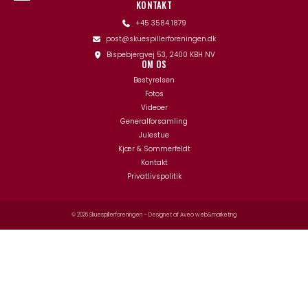
KONTAKT
+45 3584 1879
post@skuespillerforeningen.dk
Bispebjergvej 53, 2400 KBH NV
OM OS
Bestyrelsen
Fotos
Videoer
Generalforsamling
Julestue
Kjær & Sommerfeldt
Kontakt
Privatlivspolitik
© 2026 Skuespillerforeningen – Designet af
Aveo web&marketing