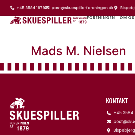
+45 3584 1879
post@skuespillerforeningen.dk
Bispebj
FORENINGEN
OM OS
Mads M. Nielsen
KONTAKT
+45 3584 
post@skue
Bispebjerg