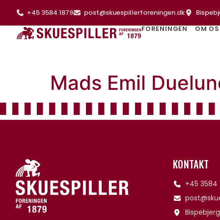
+45 3584 1879
post@skuespillerforeningen.dk
Bispebj
FORENINGEN
OM OS
Mads Emil Duelu
KONTAKT
+45 3584 
post@skue
Bispebjerg