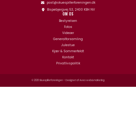
post@skuespillerforeningen.dk
Bispebjergvej 53, 2400 KBH NV
OM OS
Bestyrelsen
Fotos
Videoer
Generalforsamling
Julestue
Kjær & Sommerfeldt
Kontakt
Privatlivspolitik
© 2026 Skuespillerforeningen – Designet af
Aveo web&marketing