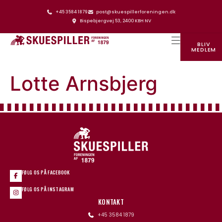
+45 3584 1879
post@skuespillerforeningen.dk
Bispebjergvej 53, 2400 KBH NV
BLIV
MEDLEM
SKUESPILLERFORENINGENS HUS
Lotte Arnsbjerg
FØLG OS PÅ FACEBOOK
FØLG OS PÅ INSTAGRAM
KONTAKT
+45 3584 1879