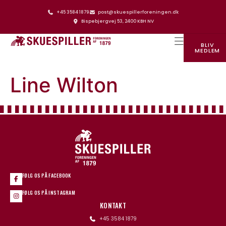
+45 3584 1879
post@skuespillerforeningen.dk
Bispebjergvej 53, 2400 KBH NV
BLIV
MEDLEM
SKUESPILLERFORENINGENS HUS
Line Wilton
FØLG OS PÅ FACEBOOK
FØLG OS PÅ INSTAGRAM
KONTAKT
+45 3584 1879