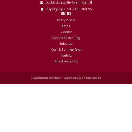
post@skuespillerforeningen.dk
Bispebjergvej 53, 2400 KBH NV
OM OS
Bestyrelsen
Fotos
Videoer
Generalforsamling
Julestue
Kjær & Sommerfeldt
Kontakt
Privatlivspolitik
© 2026 Skuespillerforeningen – Designet af
Aveo web&marketing