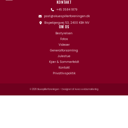
KONTAKT
+45 3584 1879
post@skuespillerforeningen.dk
Bispebjergvej 53, 2400 KBH NV
OM OS
Bestyrelsen
Fotos
Videoer
Generalforsamling
Julestue
Kjær & Sommerfeldt
Kontakt
Privatlivspolitik
© 2026 Skuespillerforeningen – Designet af
Aveo web&marketing