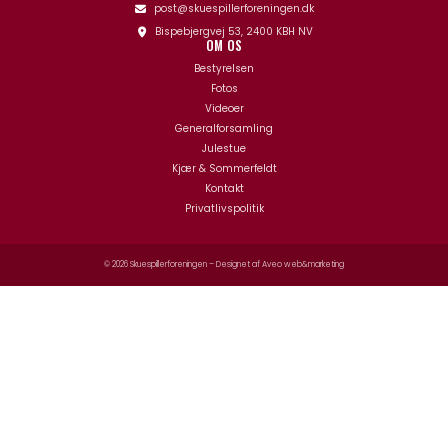
post@skuespillerforeningen.dk
Bispebjergvej 53, 2400 KBH NV
OM OS
Bestyrelsen
Fotos
Videoer
Generalforsamling
Julestue
Kjær & Sommerfeldt
Kontakt
Privatlivspolitik
© 2026 Skuespillerforeningen – Designet af
Aveo web&marketing