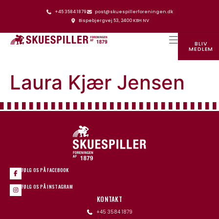
+45 3584 1879
post@skuespillerforeningen.dk
Bispebjergvej 53, 2400 KBH NV
BLIV
MEDLEM
SKUESPILLERFORENINGENS HUS
Laura Kjær Jensen
FØLG OS PÅ FACEBOOK
FØLG OS PÅ INSTAGRAM
KONTAKT
+45 3584 1879