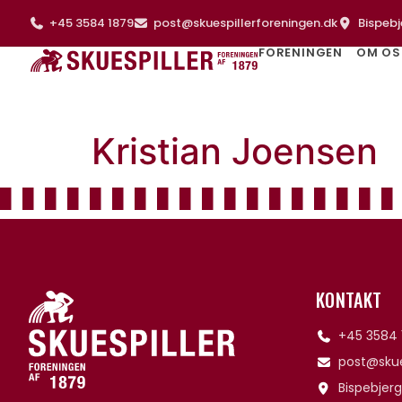
+45 3584 1879
post@skuespillerforeningen.dk
Bispebj
FORENINGEN
OM OS
Kristian Joensen
KONTAKT
+45 3584 
post@skue
Bispebjerg