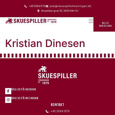
+45 3584 1879
post@skuespillerforeningen.dk
Bispebjergvej 53, 2400 KBH NV
BLIV
MEDLEM
SKUESPILLERFORENINGENS HUS
Kristian Dinesen
FØLG OS PÅ FACEBOOK
FØLG OS PÅ INSTAGRAM
KONTAKT
+45 3584 1879