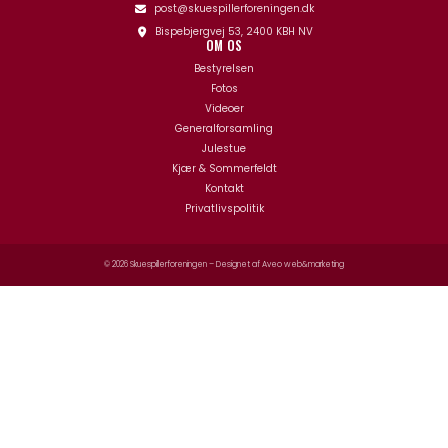
post@skuespillerforeningen.dk
Bispebjergvej 53, 2400 KBH NV
OM OS
Bestyrelsen
Fotos
Videoer
Generalforsamling
Julestue
Kjær & Sommerfeldt
Kontakt
Privatlivspolitik
© 2026 Skuespillerforeningen – Designet af
Aveo web&marketing