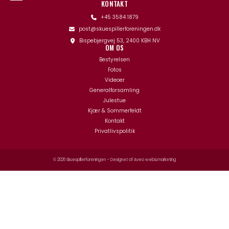
KONTAKT
+45 3584 1879
post@skuespillerforeningen.dk
Bispebjergvej 53, 2400 KBH NV
OM OS
Bestyrelsen
Fotos
Videoer
Generalforsamling
Julestue
Kjær & Sommerfeldt
Kontakt
Privatlivspolitik
© 2026 Skuespillerforeningen – Designet af
Aveo web&marketing