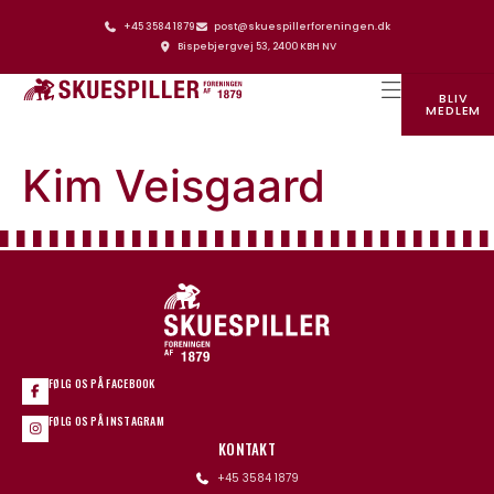
+45 3584 1879
post@skuespillerforeningen.dk
Bispebjergvej 53, 2400 KBH NV
BLIV
MEDLEM
SKUESPILLERFORENINGENS HUS
Kim Veisgaard
FØLG OS PÅ FACEBOOK
FØLG OS PÅ INSTAGRAM
KONTAKT
+45 3584 1879