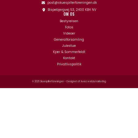
post@skuespillerforeningen.dk
Bispebjergvej 53, 2400 KBH NV
OM OS
Bestyrelsen
Fotos
Videoer
Generalforsamling
Julestue
Kjær & Sommerfeldt
Kontakt
Privatlivspolitik
© 2026 Skuespillerforeningen – Designet af
Aveo web&marketing