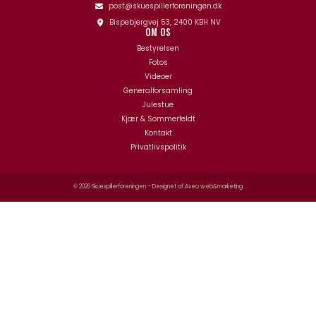
post@skuespillerforeningen.dk
Bispebjergvej 53, 2400 KBH NV
OM OS
Bestyrelsen
Fotos
Videoer
Generalforsamling
Julestue
Kjær & Sommerfeldt
Kontakt
Privatlivspolitik
© 2026 Skuespillerforeningen – Designet af
Aveo web&marketing