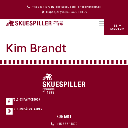
+45 3584 1879
post@skuespillerforeningen.dk
Bispebjergvej 53, 2400 KBH NV
BLIV
MEDLEM
SKUESPILLERFORENINGENS HUS
Kim Brandt
FØLG OS PÅ FACEBOOK
FØLG OS PÅ INSTAGRAM
KONTAKT
+45 3584 1879