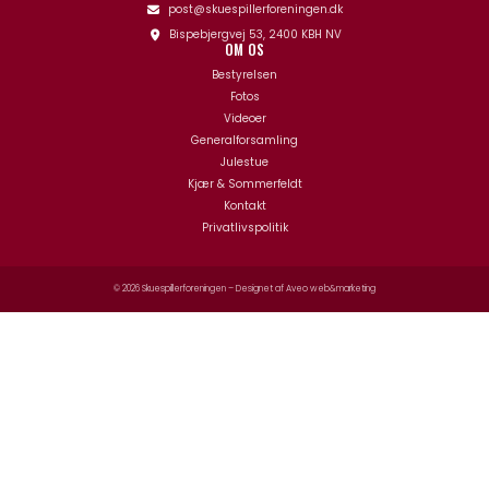
post@skuespillerforeningen.dk
Bispebjergvej 53, 2400 KBH NV
OM OS
Bestyrelsen
Fotos
Videoer
Generalforsamling
Julestue
Kjær & Sommerfeldt
Kontakt
Privatlivspolitik
© 2026 Skuespillerforeningen – Designet af
Aveo web&marketing