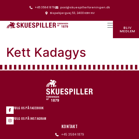
+45 3584 1879
post@skuespillerforeningen.dk
Bispebjergvej 53, 2400 KBH NV
BLIV
MEDLEM
SKUESPILLERFORENINGENS HUS
Kett Kadagys
FØLG OS PÅ FACEBOOK
FØLG OS PÅ INSTAGRAM
KONTAKT
+45 3584 1879