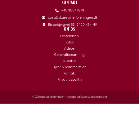
KONTAKT
+45 3584 1879
post@skuespillerforeningen.dk
Bispebjergvej 53, 2400 KBH NV
OM OS
Bestyrelsen
Fotos
Videoer
Generalforsamling
Julestue
Kjær & Sommerfeldt
Kontakt
Privatlivspolitik
© 2026 Skuespillerforeningen – Designet af
Aveo web&marketing