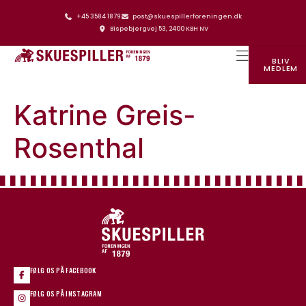
+45 3584 1879
post@skuespillerforeningen.dk
Bispebjergvej 53, 2400 KBH NV
BLIV
MEDLEM
SKUESPILLERFORENINGENS HUS
Katrine Greis-
Rosenthal
FØLG OS PÅ FACEBOOK
FØLG OS PÅ INSTAGRAM