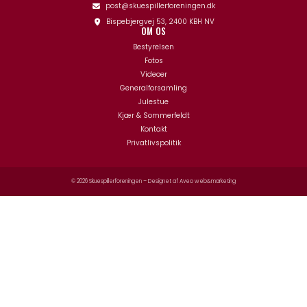
post@skuespillerforeningen.dk
Bispebjergvej 53, 2400 KBH NV
OM OS
Bestyrelsen
Fotos
Videoer
Generalforsamling
Julestue
Kjær & Sommerfeldt
Kontakt
Privatlivspolitik
© 2026 Skuespillerforeningen – Designet af
Aveo web&marketing