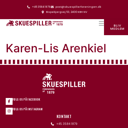
+45 3584 1879
post@skuespillerforeningen.dk
Bispebjergvej 53, 2400 KBH NV
BLIV
MEDLEM
SKUESPILLERFORENINGENS HUS
Karen-Lis Arenkiel
FØLG OS PÅ FACEBOOK
FØLG OS PÅ INSTAGRAM
KONTAKT
+45 3584 1879