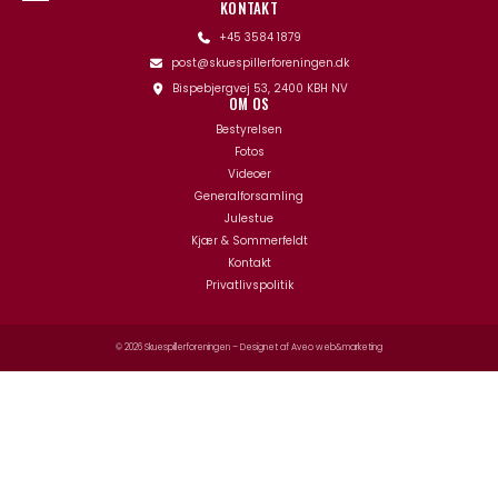
KONTAKT
+45 3584 1879
post@skuespillerforeningen.dk
Bispebjergvej 53, 2400 KBH NV
OM OS
Bestyrelsen
Fotos
Videoer
Generalforsamling
Julestue
Kjær & Sommerfeldt
Kontakt
Privatlivspolitik
© 2026 Skuespillerforeningen – Designet af
Aveo web&marketing