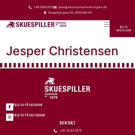
+45 3584 1879
post@skuespillerforeningen.dk
Bispebjergvej 53, 2400 KBH NV
BLIV
MEDLEM
SKUESPILLERFORENINGENS HUS
Jesper Christensen
FØLG OS PÅ FACEBOOK
FØLG OS PÅ INSTAGRAM
KONTAKT
+45 3584 1879