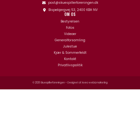
post@skuespillerforeningen.dk
Bispebjergvej 53, 2400 KBH NV
OM OS
Bestyrelsen
Fotos
Videoer
Generalforsamling
Julestue
Kjær & Sommerfeldt
Kontakt
Privatlivspolitik
© 2026 Skuespillerforeningen – Designet af
Aveo web&marketing