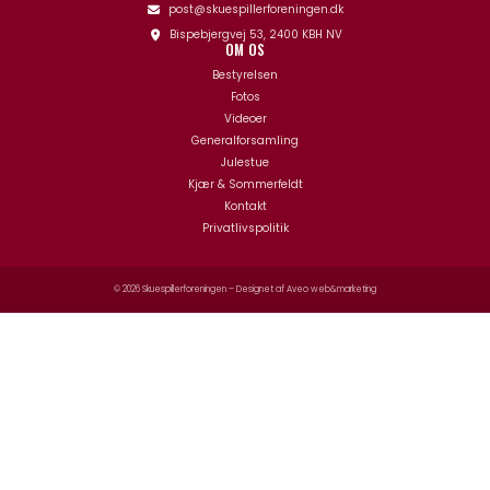
post@skuespillerforeningen.dk
Bispebjergvej 53, 2400 KBH NV
OM OS
Bestyrelsen
Fotos
Videoer
Generalforsamling
Julestue
Kjær & Sommerfeldt
Kontakt
Privatlivspolitik
© 2026 Skuespillerforeningen – Designet af
Aveo web&marketing