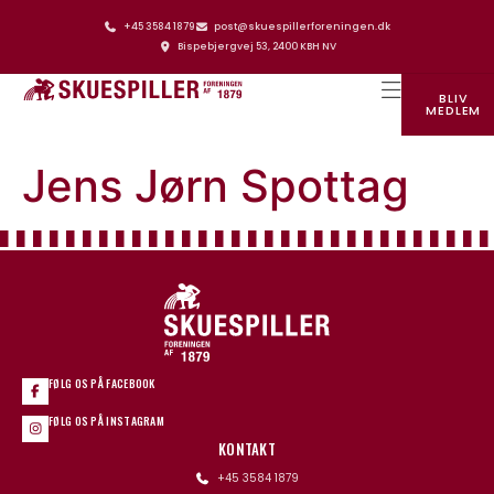
+45 3584 1879
post@skuespillerforeningen.dk
Bispebjergvej 53, 2400 KBH NV
BLIV
MEDLEM
SKUESPILLERFORENINGENS HUS
Jens Jørn Spottag
FØLG OS PÅ FACEBOOK
FØLG OS PÅ INSTAGRAM
KONTAKT
+45 3584 1879