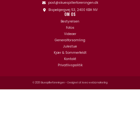
post@skuespillerforeningen.dk
Bispebjergvej 53, 2400 KBH NV
OM OS
Bestyrelsen
Fotos
Videoer
Generalforsamling
Julestue
Kjær & Sommerfeldt
Kontakt
Privatlivspolitik
© 2026 Skuespillerforeningen – Designet af
Aveo web&marketing