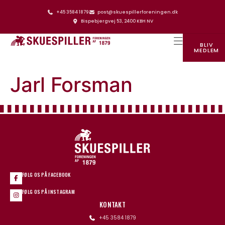
+45 3584 1879
post@skuespillerforeningen.dk
Bispebjergvej 53, 2400 KBH NV
BLIV
MEDLEM
SKUESPILLERFORENINGENS HUS
Jarl Forsman
FØLG OS PÅ FACEBOOK
FØLG OS PÅ INSTAGRAM
KONTAKT
+45 3584 1879