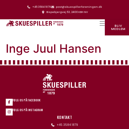
+45 3584 1879
post@skuespillerforeningen.dk
Bispebjergvej 53, 2400 KBH NV
BLIV
MEDLEM
SKUESPILLERFORENINGENS HUS
Inge Juul Hansen
FØLG OS PÅ FACEBOOK
FØLG OS PÅ INSTAGRAM
KONTAKT
+45 3584 1879