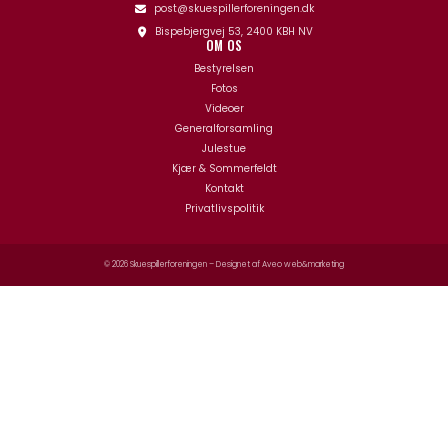
post@skuespillerforeningen.dk
Bispebjergvej 53, 2400 KBH NV
OM OS
Bestyrelsen
Fotos
Videoer
Generalforsamling
Julestue
Kjær & Sommerfeldt
Kontakt
Privatlivspolitik
© 2026 Skuespillerforeningen – Designet af
Aveo web&marketing