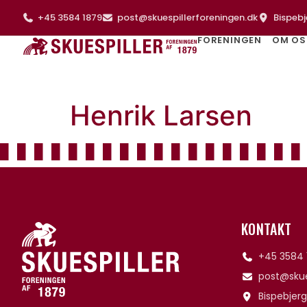
+45 3584 1879
post@skuespillerforeningen.dk
Bispebj
FORENINGEN
OM OS
Henrik Larsen
KONTAKT
+45 3584 
post@skue
Bispebjerg