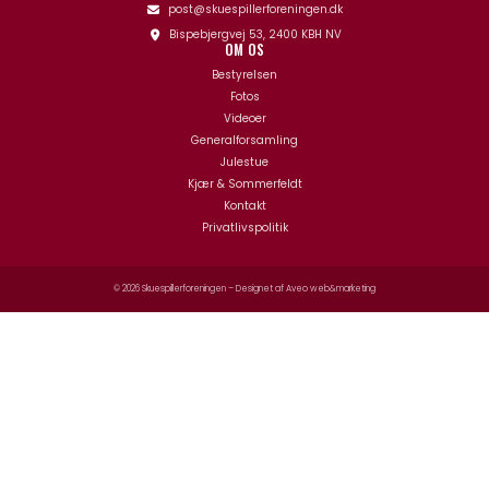
post@skuespillerforeningen.dk
Bispebjergvej 53, 2400 KBH NV
OM OS
Bestyrelsen
Fotos
Videoer
Generalforsamling
Julestue
Kjær & Sommerfeldt
Kontakt
Privatlivspolitik
© 2026 Skuespillerforeningen – Designet af
Aveo web&marketing