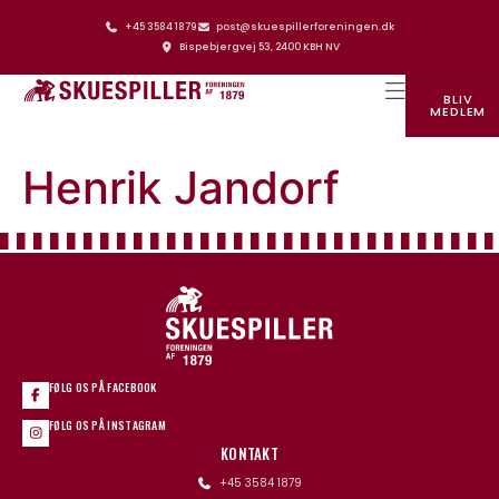
+45 3584 1879
post@skuespillerforeningen.dk
Bispebjergvej 53, 2400 KBH NV
BLIV
MEDLEM
SKUESPILLERFORENINGENS HUS
Henrik Jandorf
FØLG OS PÅ FACEBOOK
FØLG OS PÅ INSTAGRAM
KONTAKT
+45 3584 1879