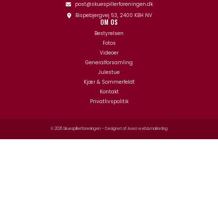
post@skuespillerforeningen.dk
Bispebjergvej 53, 2400 KBH NV
OM OS
Bestyrelsen
Fotos
Videoer
Generalforsamling
Julestue
Kjær & Sommerfeldt
Kontakt
Privatlivspolitik
© 2026 Skuespillerforeningen – Designet af
Aveo web&marketing