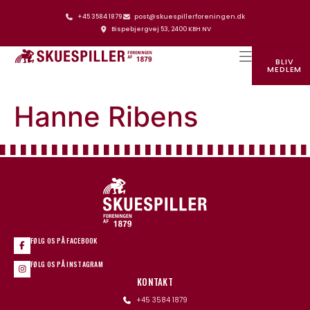
+45 3584 1879
post@skuespillerforeningen.dk
Bispebjergvej 53, 2400 KBH NV
BLIV
MEDLEM
SKUESPILLERFORENINGENS HUS
Hanne Ribens
FØLG OS PÅ FACEBOOK
FØLG OS PÅ INSTAGRAM
KONTAKT
+45 3584 1879