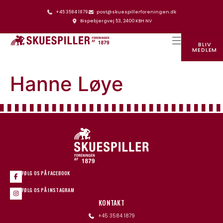
+45 3584 1879
post@skuespillerforeningen.dk
Bispebjergvej 53, 2400 KBH NV
BLIV
MEDLEM
SKUESPILLERFORENINGENS HUS
Hanne Løye
FØLG OS PÅ FACEBOOK
FØLG OS PÅ INSTAGRAM
KONTAKT
+45 3584 1879