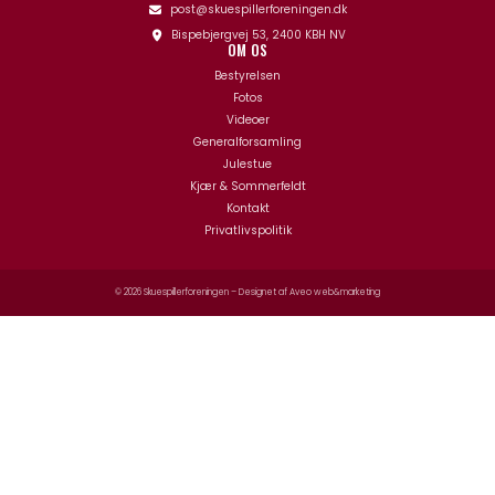
post@skuespillerforeningen.dk
Bispebjergvej 53, 2400 KBH NV
OM OS
Bestyrelsen
Fotos
Videoer
Generalforsamling
Julestue
Kjær & Sommerfeldt
Kontakt
Privatlivspolitik
© 2026 Skuespillerforeningen – Designet af
Aveo web&marketing