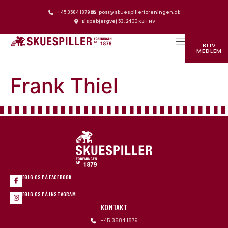
+45 3584 1879
post@skuespillerforeningen.dk
Bispebjergvej 53, 2400 KBH NV
BLIV
MEDLEM
SKUESPILLERFORENINGENS HUS
Frank Thiel
FØLG OS PÅ FACEBOOK
FØLG OS PÅ INSTAGRAM
KONTAKT
+45 3584 1879