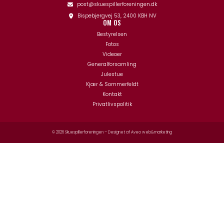
post@skuespillerforeningen.dk
Bispebjergvej 53, 2400 KBH NV
OM OS
Bestyrelsen
Fotos
Videoer
Generalforsamling
Julestue
Kjær & Sommerfeldt
Kontakt
Privatlivspolitik
© 2026 Skuespillerforeningen – Designet af
Aveo web&marketing