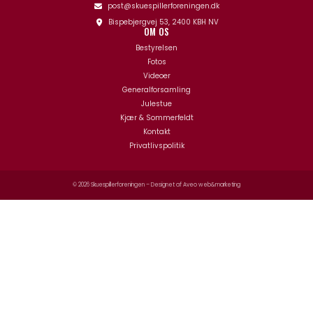
post@skuespillerforeningen.dk
Bispebjergvej 53, 2400 KBH NV
OM OS
Bestyrelsen
Fotos
Videoer
Generalforsamling
Julestue
Kjær & Sommerfeldt
Kontakt
Privatlivspolitik
© 2026 Skuespillerforeningen – Designet af
Aveo web&marketing