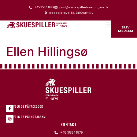
+45 3584 1879
post@skuespillerforeningen.dk
Bispebjergvej 53, 2400 KBH NV
BLIV
MEDLEM
SKUESPILLERFORENINGENS HUS
Ellen Hillingsø
FØLG OS PÅ FACEBOOK
FØLG OS PÅ INSTAGRAM
KONTAKT
+45 3584 1879