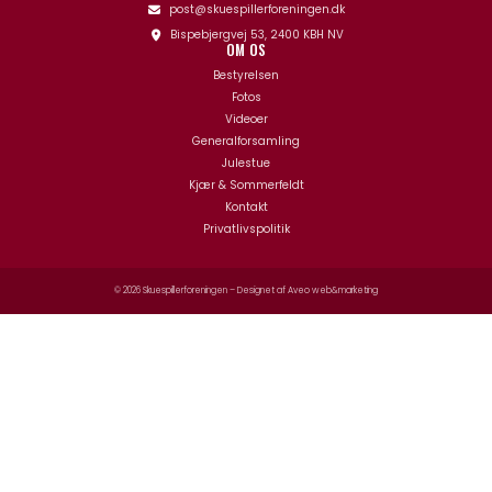
post@skuespillerforeningen.dk
Bispebjergvej 53, 2400 KBH NV
OM OS
Bestyrelsen
Fotos
Videoer
Generalforsamling
Julestue
Kjær & Sommerfeldt
Kontakt
Privatlivspolitik
© 2026 Skuespillerforeningen – Designet af
Aveo web&marketing