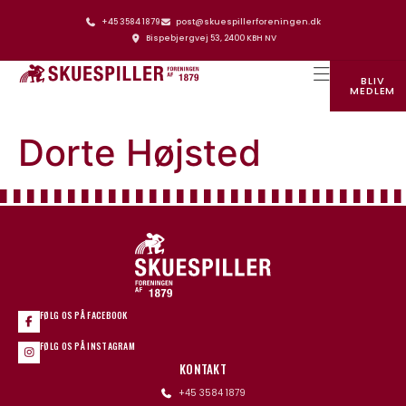
+45 3584 1879
post@skuespillerforeningen.dk
Bispebjergvej 53, 2400 KBH NV
BLIV
MEDLEM
SKUESPILLERFORENINGENS HUS
Dorte Højsted
FØLG OS PÅ FACEBOOK
FØLG OS PÅ INSTAGRAM
KONTAKT
+45 3584 1879