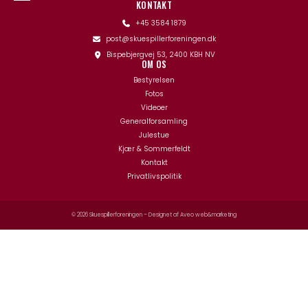
KONTAKT
+45 3584 1879
post@skuespillerforeningen.dk
Bispebjergvej 53, 2400 KBH NV
OM OS
Bestyrelsen
Fotos
Videoer
Generalforsamling
Julestue
Kjær & Sommerfeldt
Kontakt
Privatlivspolitik
© 2026 Skuespillerforeningen – Designet af
Aveo web&marketing