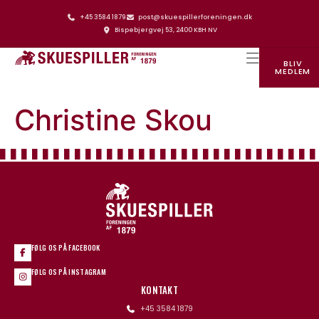
+45 3584 1879
post@skuespillerforeningen.dk
Bispebjergvej 53, 2400 KBH NV
BLIV
MEDLEM
SKUESPILLERFORENINGENS HUS
Christine Skou
FØLG OS PÅ FACEBOOK
FØLG OS PÅ INSTAGRAM
KONTAKT
+45 3584 1879