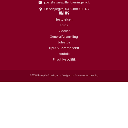
post@skuespillerforeningen.dk
Bispebjergvej 53, 2400 KBH NV
OM OS
Bestyrelsen
Fotos
Videoer
Generalforsamling
Julestue
Kjær & Sommerfeldt
Kontakt
Privatlivspolitik
© 2026 Skuespillerforeningen – Designet af
Aveo web&marketing