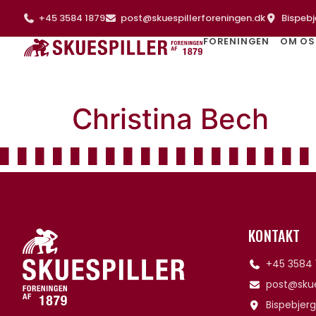
+45 3584 1879
post@skuespillerforeningen.dk
Bispebj
FORENINGEN
OM OS
Christina Bech
KONTAKT
+45 3584 
post@skue
Bispebjerg