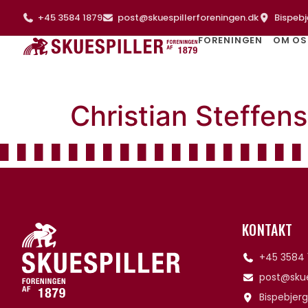
+45 3584 1879
post@skuespillerforeningen.dk
Bispebj
FORENINGEN
OM OS
Christian Steffen
KONTAKT
+45 3584 
post@skue
Bispebjerg