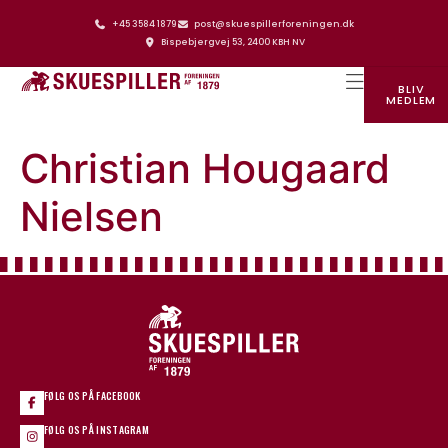
+45 3584 1879
post@skuespillerforeningen.dk
Bispebjergvej 53, 2400 KBH NV
BLIV
MEDLEM
SKUESPILLERFORENINGENS HUS
Christian Hougaard
Nielsen
FØLG OS PÅ FACEBOOK
FØLG OS PÅ INSTAGRAM