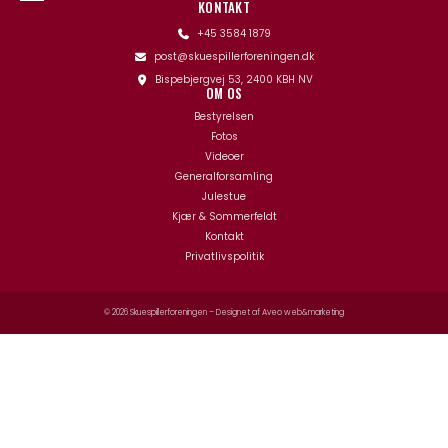
KONTAKT
+45 3584 1879
post@skuespillerforeningen.dk
Bispebjergvej 53, 2400 KBH NV
OM OS
Bestyrelsen
Fotos
Videoer
Generalforsamling
Julestue
Kjær & Sommerfeldt
Kontakt
Privatlivspolitik
© 2026 Skuespillerforeningen – Designet af
Aveo web&marketing