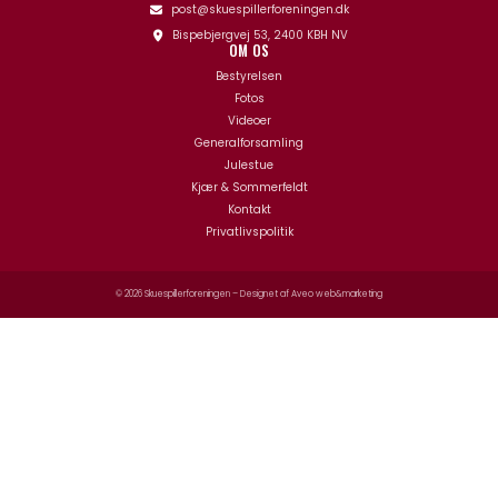
post@skuespillerforeningen.dk
Bispebjergvej 53, 2400 KBH NV
OM OS
Bestyrelsen
Fotos
Videoer
Generalforsamling
Julestue
Kjær & Sommerfeldt
Kontakt
Privatlivspolitik
© 2026 Skuespillerforeningen – Designet af
Aveo web&marketing