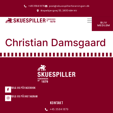
+45 3584 1879
post@skuespillerforeningen.dk
Bispebjergvej 53, 2400 KBH NV
BLIV
MEDLEM
SKUESPILLERFORENINGENS HUS
Christian Damsgaard
FØLG OS PÅ FACEBOOK
FØLG OS PÅ INSTAGRAM
KONTAKT
+45 3584 1879