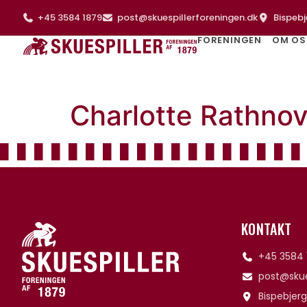
+45 3584 1879
post@skuespillerforeningen.dk
Bispebj
FORENINGEN
OM OS
Charlotte Rathno
KONTAKT
+45 3584 
post@skue
Bispebjerg