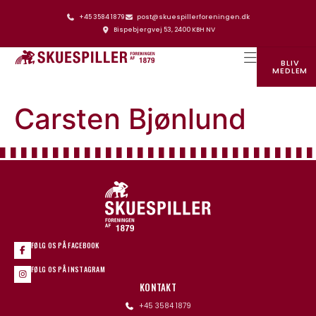
+45 3584 1879
post@skuespillerforeningen.dk
Bispebjergvej 53, 2400 KBH NV
BLIV
MEDLEM
SKUESPILLERFORENINGENS HUS
Carsten Bjønlund
FØLG OS PÅ FACEBOOK
FØLG OS PÅ INSTAGRAM
KONTAKT
+45 3584 1879