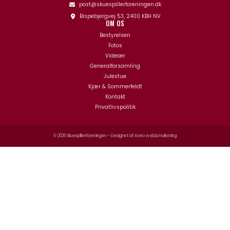
post@skuespillerforeningen.dk
Bispebjergvej 53, 2400 KBH NV
OM OS
Bestyrelsen
Fotos
Videoer
Generalforsamling
Julestue
Kjær & Sommerfeldt
Kontakt
Privatlivspolitik
© 2026 Skuespillerforeningen – Designet af
Aveo web&marketing