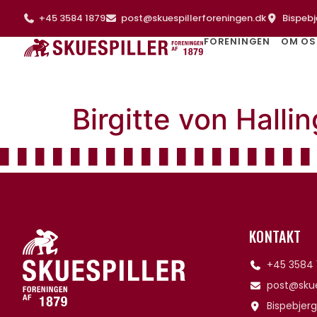
+45 3584 1879
post@skuespillerforeningen.dk
Bispebj
FORENINGEN
OM OS
Birgitte von Halli
KONTAKT
+45 3584 
post@skue
Bispebjerg