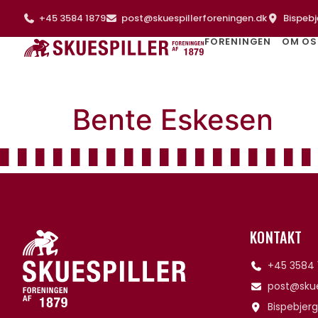
+45 3584 1879
post@skuespillerforeningen.dk
Bispebj
FORENINGEN
OM OS
Bente Eskesen
KONTAKT
+45 3584 
post@skue
Bispebjerg