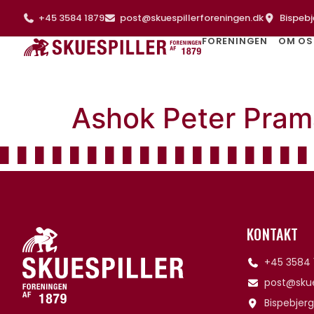
+45 3584 1879
post@skuespillerforeningen.dk
Bispebj
FORENINGEN
OM OS
Ashok Peter Pram
KONTAKT
+45 3584 
post@skue
Bispebjerg