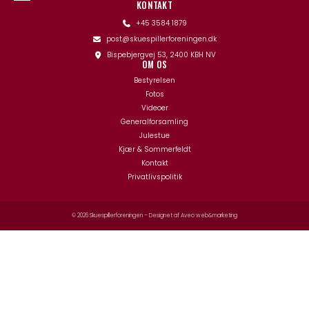
KONTAKT
+45 3584 1879
post@skuespillerforeningen.dk
Bispebjergvej 53, 2400 KBH NV
OM OS
Bestyrelsen
Fotos
Videoer
Generalforsamling
Julestue
Kjær & Sommerfeldt
Kontakt
Privatlivspolitik
© 2026 Skuespillerforeningen – Designet af
Aveo web&marketing