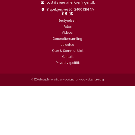
post@skuespillerforeningen.dk
Bispebjergvej 53, 2400 KBH NV
OM OS
Bestyrelsen
Fotos
Videoer
Generalforsamling
Julestue
Kjær & Sommerfeldt
Kontakt
Privatlivspolitik
© 2026 Skuespillerforeningen – Designet af
Aveo web&marketing