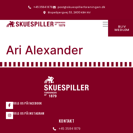
+45 3584 1879
post@skuespillerforeningen.dk
Bispebjergvej 53, 2400 KBH NV
BLIV
MEDLEM
SKUESPILLERFORENINGENS HUS
Ari Alexander
FØLG OS PÅ FACEBOOK
FØLG OS PÅ INSTAGRAM
KONTAKT
+45 3584 1879