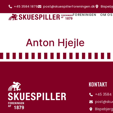
+45 3584 1879
post@skuespillerforeningen.dk
Bispebj
FORENINGEN
OM OS
Anton Hjejle
KONTAKT
+45 3584 
post@skue
Bispebjerg