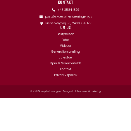
KONTAKT
+45 3584 1879
post@skuespillerforeningen.dk
Bispebjergvej 53, 2400 KBH NV
OM OS
Bestyrelsen
Fotos
Videoer
Generalforsamling
Julestue
Kjær & Sommerfeldt
Kontakt
Privatlivspolitik
© 2026 Skuespillerforeningen – Designet af
Aveo web&marketing