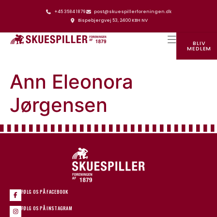
+45 3584 1879
post@skuespillerforeningen.dk
Bispebjergvej 53, 2400 KBH NV
BLIV
MEDLEM
SKUESPILLERFORENINGENS HUS
Ann Eleonora
Jørgensen
FØLG OS PÅ FACEBOOK
FØLG OS PÅ INSTAGRAM