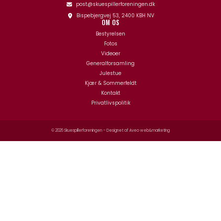
post@skuespillerforeningen.dk
Bispebjergvej 53, 2400 KBH NV
OM OS
Bestyrelsen
Fotos
Videoer
Generalforsamling
Julestue
Kjær & Sommerfeldt
Kontakt
Privatlivspolitik
© 2026 Skuespillerforeningen – Designet af
Aveo web&marketing