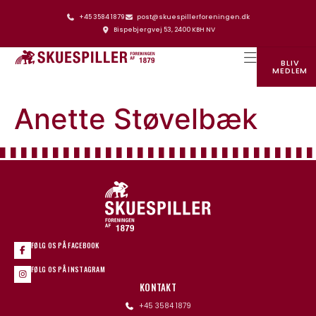
+45 3584 1879
post@skuespillerforeningen.dk
Bispebjergvej 53, 2400 KBH NV
BLIV
MEDLEM
SKUESPILLERFORENINGENS HUS
Anette Støvelbæk
FØLG OS PÅ FACEBOOK
FØLG OS PÅ INSTAGRAM
KONTAKT
+45 3584 1879